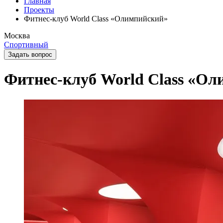
Главная
Проекты
Фитнес-клуб World Class «Олимпийский»
Москва
Спортивный
Задать вопрос
Фитнес-клуб World Class «О