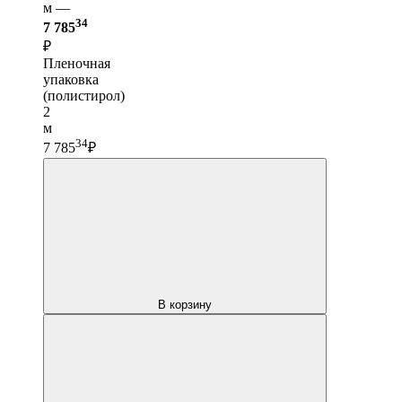
м —
34
7 785
₽
Пленочная
упаковка
(полистирол)
2
м
34
7 785
₽
В корзину