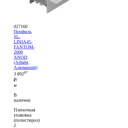
027160
Профиль
SL-
LINIA45-
FANTOM-
2000
ANOD
(Arlight,
Алюминий)
67
3 892
₽/
м
В
наличии
Пленочная
упаковка
(полистирол)
2