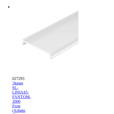
027293
Экран
SL-
LINIA45-
FANTOM-
2000
Frost
(Arlight,