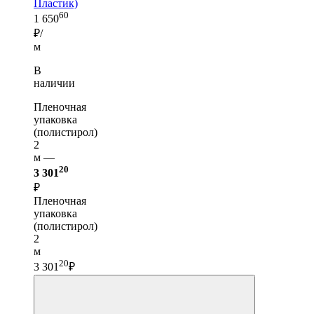
Пластик)
60
1 650
₽/
м
В
наличии
Пленочная
упаковка
(полистирол)
2
м —
20
3 301
₽
Пленочная
упаковка
(полистирол)
2
м
20
3 301
₽