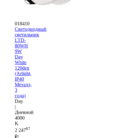
018410
Светодиодный
светильник
LTD-
80WH
9W
Day
White
120deg
(Arlight,
IP40
Металл,
3
года)
Day
|
Дневной
4000
K
87
2 247
₽/