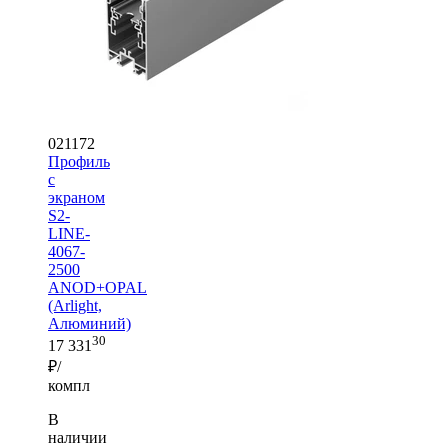
021172
Профиль
с
экраном
S2-
LINE-
4067-
2500
ANOD+OPAL
(Arlight,
Алюминий)
30
17 331
₽/
компл
В
наличии