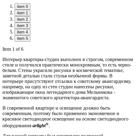
item 0
item 1
item 2
item 3
item 4
item 5
Item 1 of 6
Интерьер квартиры-студии выполнен в строгом, современном
стиле и получился практически монохромным, то есть черно-
белым. Стены украсили рисунки в космической тематике,
заметной деталью стали стулья необычной формы. В
интерьере присутствуют отсылки к советскому авангардизму,
например, на одну из стен студии нанесены рисунки,
изображающие окна легендарного дома Мельникова -
знаменитого советского архитектора-авангардиста.
В современной квартире и освещение должно быть
современным, поэтому было применено экономичное и
красивое светодиодное освещение на основе светодиодного
®
оборудования
arlight
.
Для ванной комнаты был изготовлен подвесной