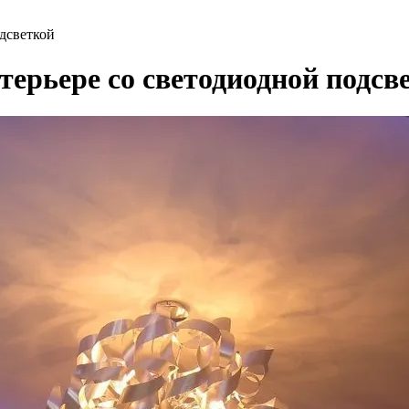
дсветкой
терьере со светодиодной подсв