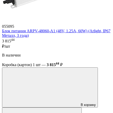
055095
Блок питания ARPV-48060-A1 (48V, 1.25A, 60W) (Arlight, IP67
Металл, 3 года)
44
3 815
₽/шт
В наличии
44
Коробка (картон) 1 шт —
3 815
₽
В корзину