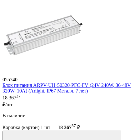
055740
Блок питания ARPV-UH-50320-PFC-FV (24V 240W, 36-48V
320W, 10A) (Arlight, IP67 Металл, 7 лет)
37
18 367
₽/шт
В наличии
37
Коробка (картон) 1 шт —
18 367
₽