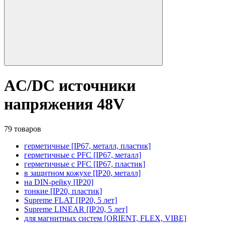
AC/DC источники
напряжения 48V
79 товаров
герметичные [IP67, металл, пластик]
герметичные с PFC [IP67, металл]
герметичные с PFC [IP67, пластик]
в защитном кожухе [IP20, металл]
на DIN-рейку [IP20]
тонкие [IP20, пластик]
Supreme FLAT [IP20, 5 лет]
Supreme LINEAR [IP20, 5 лет]
для магнитных систем [ORIENT, FLEX, VIBE]