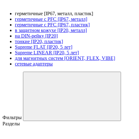
герметичные [IP67, металл, пластик]
герметичные с PFC [IP67, металл]
герметичные с PFC [IP67, пластик]
в защитном кожухе [IP20, металл]
на DIN-рейку [IP20]
тонкие [IP20, пластик]
Supreme FLAT [IP20, 5 лет]
Supreme LINEAR [IP20, 5 лет]
для магнитных систем [ORIENT, FLEX, VIBE]
сетевые адаптеры
Фильтры
Разделы