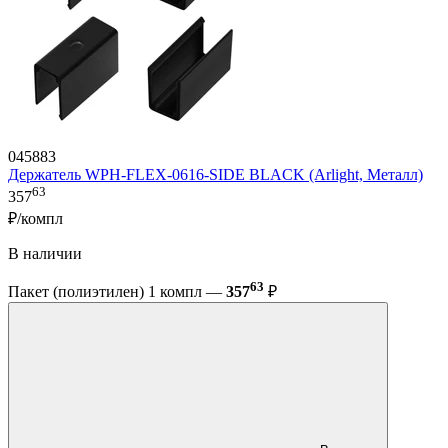
045883
Держатель WPH-FLEX-0616-SIDE BLACK (Arlight, Металл)
63
357
₽/компл
В наличии
63
Пакет (полиэтилен) 1 компл —
357
₽