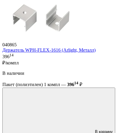
040865
Держатель WPH-FLEX-1616 (Arlight, Металл)
14
396
₽/компл
В наличии
14
Пакет (полиэтилен) 1 компл —
396
₽
В корзину