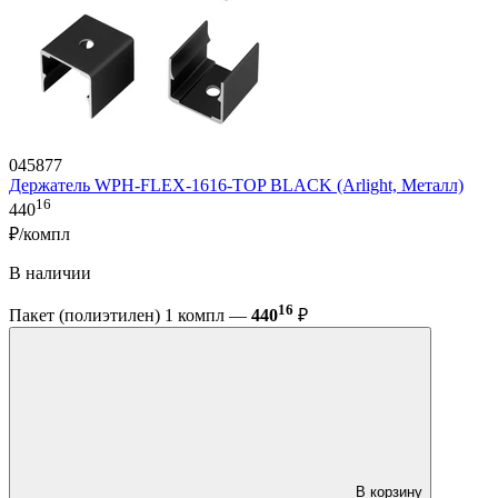
045877
Держатель WPH-FLEX-1616-TOP BLACK (Arlight, Металл)
16
440
₽/компл
В наличии
16
Пакет (полиэтилен) 1 компл —
440
₽
В корзину