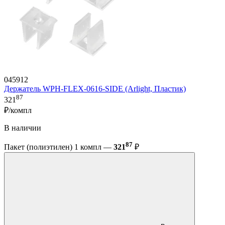
045912
Держатель WPH-FLEX-0616-SIDE (Arlight, Пластик)
87
321
₽/компл
В наличии
87
Пакет (полиэтилен) 1 компл —
321
₽