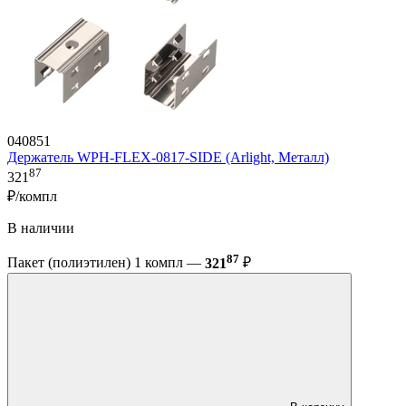
040851
Держатель WPH-FLEX-0817-SIDE (Arlight, Металл)
87
321
₽/компл
В наличии
87
Пакет (полиэтилен) 1 компл —
321
₽