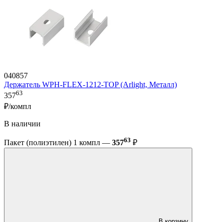
040857
Держатель WPH-FLEX-1212-TOP (Arlight, Металл)
63
357
₽/компл
В наличии
63
Пакет (полиэтилен) 1 компл —
357
₽
В корзину