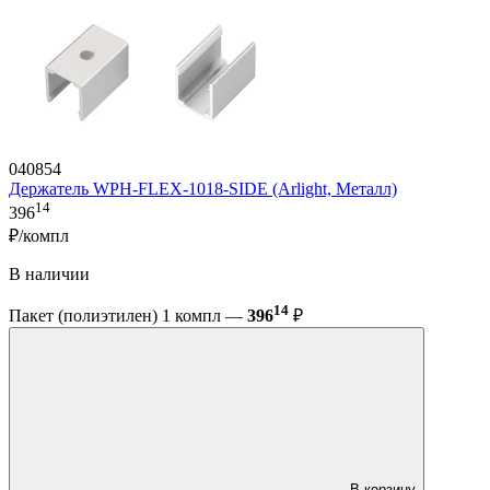
040854
Держатель WPH-FLEX-1018-SIDE (Arlight, Металл)
14
396
₽/компл
В наличии
14
Пакет (полиэтилен) 1 компл —
396
₽
В корзину