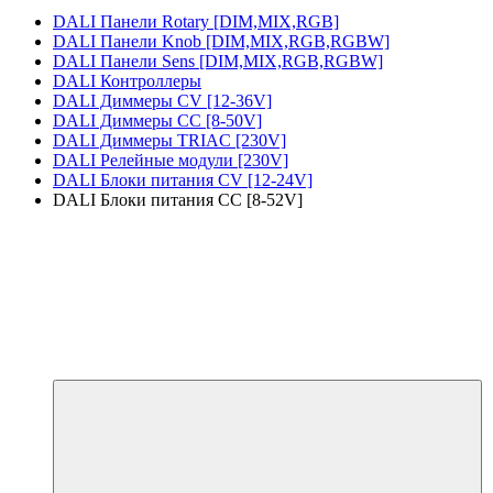
DALI Панели Rotary [DIM,MIX,RGB]
DALI Панели Knob [DIM,MIX,RGB,RGBW]
DALI Панели Sens [DIM,MIX,RGB,RGBW]
DALI Контроллеры
DALI Диммеры CV [12-36V]
DALI Диммеры CC [8-50V]
DALI Диммеры TRIAC [230V]
DALI Релейные модули [230V]
DALI Блоки питания CV [12-24V]
DALI Блоки питания CC [8-52V]