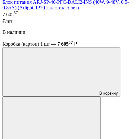
Блок питания ARJ-SP-40-PFC-DALI2-INS (40W, 9-48V, 0.5-
0.85A) (Arlight, IP20 Пластик, 5 лет)
57
7 605
₽/шт
В наличии
57
Коробка (картон) 1 шт —
7 605
₽
В корзину