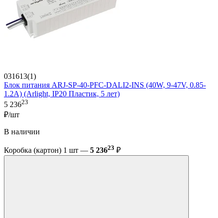
031613(1)
Блок питания ARJ-SP-40-PFC-DALI2-INS (40W, 9-47V, 0.85-
1.2A) (Arlight, IP20 Пластик, 5 лет)
23
5 236
₽/шт
В наличии
23
Коробка (картон) 1 шт —
5 236
₽