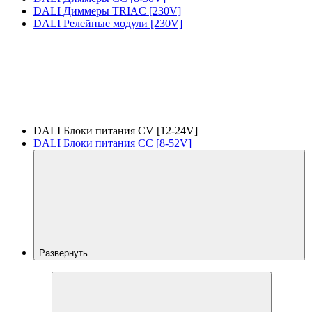
DALI Диммеры TRIAC [230V]
DALI Релейные модули [230V]
DALI Блоки питания CV [12-24V]
DALI Блоки питания CC [8-52V]
Развернуть