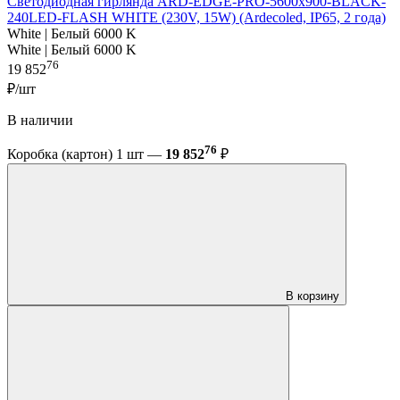
Светодиодная гирлянда ARD-EDGE-PRO-5600x900-BLACK-
240LED-FLASH WHITE (230V, 15W) (Ardecoled, IP65, 2 года)
White | Белый 6000 K
White | Белый 6000 K
76
19 852
₽/шт
В наличии
76
Коробка (картон) 1 шт —
19 852
₽
В корзину