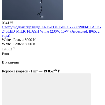
034135
Светодиодная гирлянда ARD-EDGE-PRO-5600x900-BLACK-
240LED-MILK-FLASH White (230V, 15W) (Ardecoled, IP65, 2
года)
White | Белый 6000 K
White | Белый 6000 K
76
19 852
₽/шт
В наличии
76
Коробка (картон) 1 шт —
19 852
₽