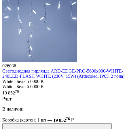
026036
Светодиодная гирлянда ARD-EDGE-PRO-5600x900-WHITE-
240LED-FLASH WHITE (230V, 15W) (Ardecoled, IP65, 2 года)
White | Белый 6000 K
White | Белый 6000 K
76
19 852
₽/шт
В наличии
76
Коробка (картон) 1 шт —
19 852
₽