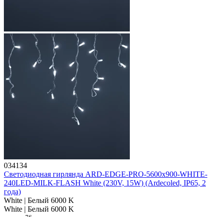
034134
Светодиодная гирлянда ARD-EDGE-PRO-5600x900-WHITE-
240LED-MILK-FLASH White (230V, 15W) (Ardecoled, IP65, 2
года)
White | Белый 6000 K
White | Белый 6000 K