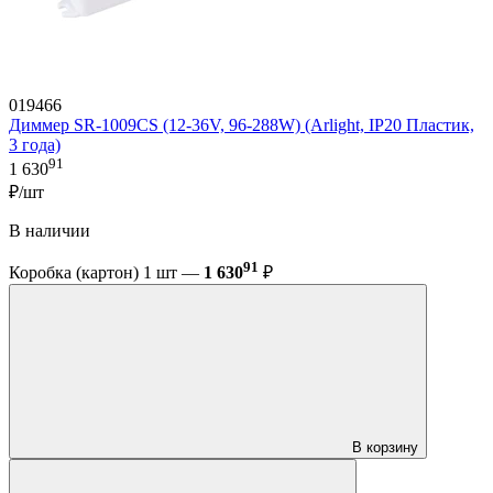
019466
Диммер SR-1009CS (12-36V, 96-288W) (Arlight, IP20 Пластик,
3 года)
91
1 630
₽/шт
В наличии
91
Коробка (картон) 1 шт —
1 630
₽
В корзину