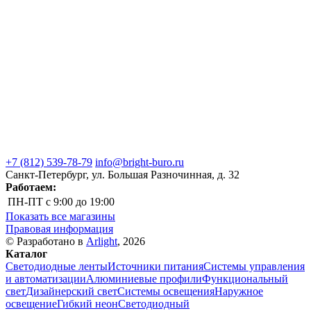
+7 (812) 539-78-79
info@bright-buro.ru
Санкт-Петербург, ул. Большая Разночинная, д. 32
Работаем:
ПН-ПТ
с 9:00 до 19:00
Показать все магазины
Правовая информация
© Разработано в
Arlight
, 2026
Каталог
Светодиодные ленты
Источники питания
Системы управления
и автоматизации
Алюминиевые профили
Функциональный
свет
Дизайнерский свет
Системы освещения
Наружное
освещение
Гибкий неон
Светодиодный