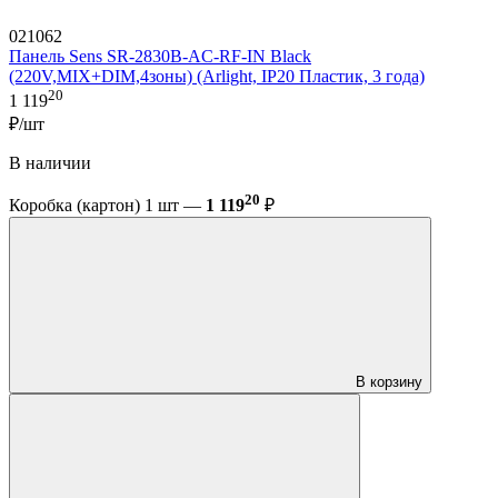
021062
Панель Sens SR-2830B-AC-RF-IN Black
(220V,MIX+DIM,4зоны) (Arlight, IP20 Пластик, 3 года)
20
1 119
₽/шт
В наличии
20
Коробка (картон) 1 шт —
1 119
₽
В корзину