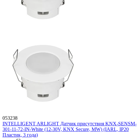
053238
INTELLIGENT ARLIGHT Датчик присутствия KNX-SENSM-
301-11-72-IN-White (12-30V, KNX Secure, MW) (IARL, IP20
Пластик, 3 года)