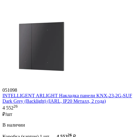
051098
INTELLIGENT ARLIGHT Накладка панели KNX-23-2G-SUF
Dark Grey (Backlight) (IARL, IP20 Металл, 2 года)
26
4 552
₽/шт
В наличии
26
Коробка (картон) 1 шт —
4 552
₽