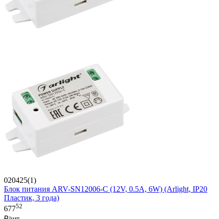
020425(1)
Блок питания ARV-SN12006-C (12V, 0.5A, 6W) (Arlight, IP20
Пластик, 3 года)
52
677
₽/шт