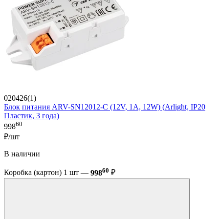
020426(1)
Блок питания ARV-SN12012-C (12V, 1A, 12W) (Arlight, IP20
Пластик, 3 года)
60
998
₽/шт
В наличии
60
Коробка (картон) 1 шт —
998
₽