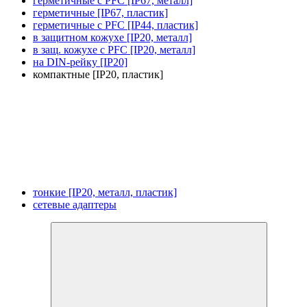
герметичные с PFC [IP67, металл]
герметичные [IP67, пластик]
герметичные с PFC [IP44, пластик]
в защитном кожухе [IP20, металл]
в защ. кожухе с PFC [IP20, металл]
на DIN-рейку [IP20]
компактные [IP20, пластик]
тонкие [IP20, металл, пластик]
сетевые адаптеры