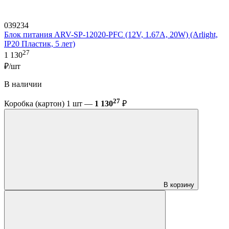
039234
Блок питания ARV-SP-12020-PFC (12V, 1.67A, 20W) (Arlight,
IP20 Пластик, 5 лет)
27
1 130
₽/шт
В наличии
27
Коробка (картон) 1 шт —
1 130
₽
В корзину