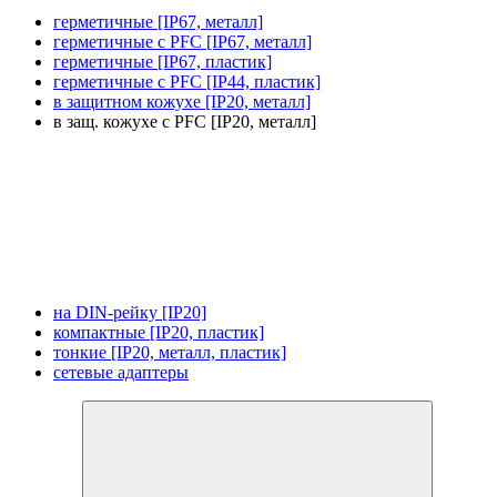
герметичные [IP67, металл]
герметичные с PFC [IP67, металл]
герметичные [IP67, пластик]
герметичные с PFC [IP44, пластик]
в защитном кожухе [IP20, металл]
в защ. кожухе с PFC [IP20, металл]
на DIN-рейку [IP20]
компактные [IP20, пластик]
тонкие [IP20, металл, пластик]
сетевые адаптеры