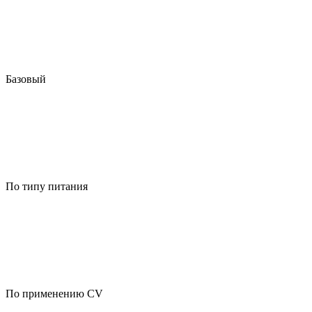
Базовый
По типу питания
По применению CV