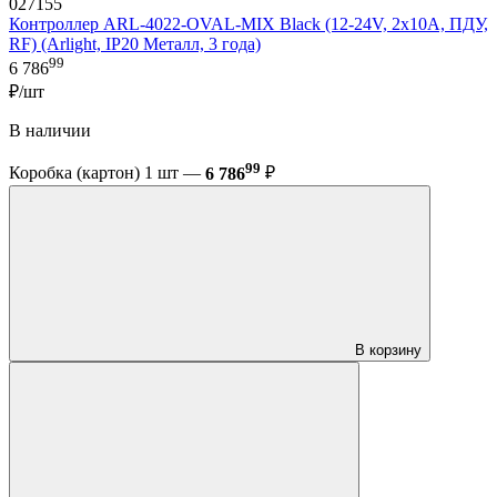
027155
Контроллер ARL-4022-OVAL-MIX Black (12-24V, 2x10A, ПДУ,
RF) (Arlight, IP20 Металл, 3 года)
99
6 786
₽/шт
В наличии
99
Коробка (картон) 1 шт —
6 786
₽
В корзину