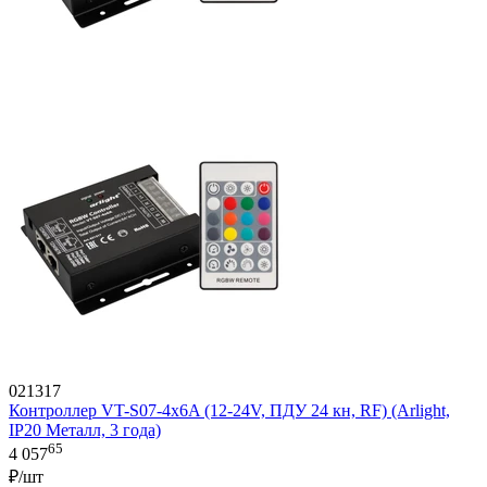
021317
Контроллер VT-S07-4x6A (12-24V, ПДУ 24 кн, RF) (Arlight,
IP20 Металл, 3 года)
65
4 057
₽/шт