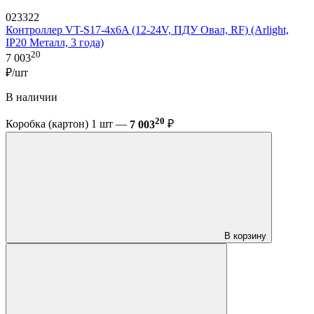
023322
Контроллер VT-S17-4x6A (12-24V, ПДУ Овал, RF) (Arlight,
IP20 Металл, 3 года)
20
7 003
₽/шт
В наличии
20
Коробка (картон) 1 шт —
7 003
₽
В корзину