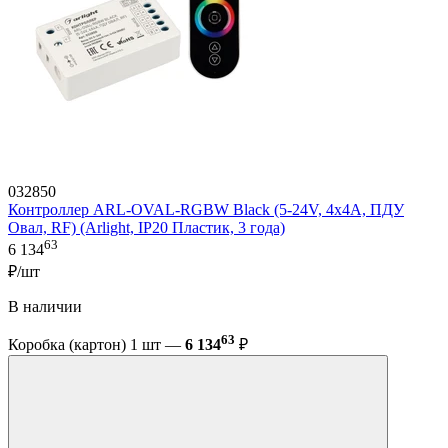
032850
Контроллер ARL-OVAL-RGBW Black (5-24V, 4x4A, ПДУ
Овал, RF) (Arlight, IP20 Пластик, 3 года)
63
6 134
₽/шт
В наличии
63
Коробка (картон) 1 шт —
6 134
₽