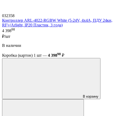
032358
Контроллер ARL-4022-RGBW White (5-24V, 4x4A, ПДУ 24кн,
RF) (Arlight, IP20 Пластик, 3 года)
98
4 398
₽/шт
В наличии
98
Коробка (картон) 1 шт —
4 398
₽
В корзину