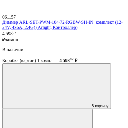
061157
Диммер ARL-SET-PWM-104-72-RGBW-SH-IN, комплект (12-
24V, 4x6A, 2.4G) (Arlight, Контроллер)
87
4 598
₽/компл
В наличии
87
Коробка (картон) 1 компл —
4 598
₽
В корзину