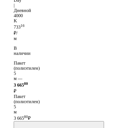
Day
|
Дневной
4000
K
16
733
₽/
м
В
наличии
Пакет
(полиэтилен)
5
м —
80
3 665
₽
Пакет
(полиэтилен)
5
м
80
3 665
₽