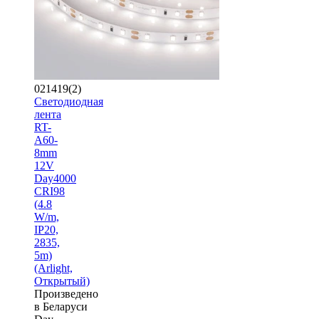
021419(2)
Светодиодная
лента
RT-
A60-
8mm
12V
Day4000
CRI98
(4.8
W/m,
IP20,
2835,
5m)
(Arlight,
Открытый)
Произведено
в Беларуси