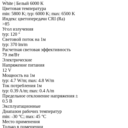
White | Белый 6000 K
Цветовая температура
min: 5800 K; typ: 6000 K; max: 6500 K
Индекс цветопередачи CRI (Ra)
>85
Угол излучения
typ: 120 °
Световой поток на 1м
typ: 370 lm/m
Расчетная световая эффективность
79 лм/Вт
Электрические
Напряжение питания
12 V
Мощность на 1м
typ: 4.7 W/m; max: 4.8 W/m
Ток потребления 1м
typ: 0.39 A/m; max: 0.4 A/m
Предельное отклонение напряжения ±
0.5 В
Эксплуатационные
Диапазон рабочих температур
min: -30 °C; max: 45 °C
Место применения
Только в помещении