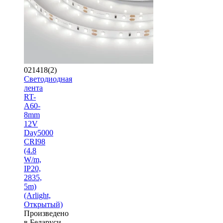
021418(2)
Светодиодная
лента
RT-
A60-
8mm
12V
Day5000
CRI98
(4.8
W/m,
IP20,
2835,
5m)
(Arlight,
Открытый)
Произведено
в Беларуси