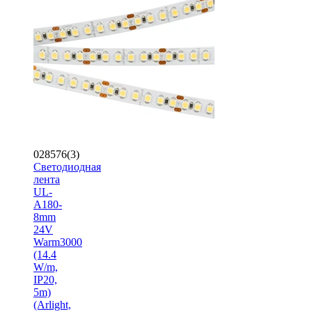
028576(3)
Светодиодная
лента
UL-
A180-
8mm
24V
Warm3000
(14.4
W/m,
IP20,
5m)
(Arlight,