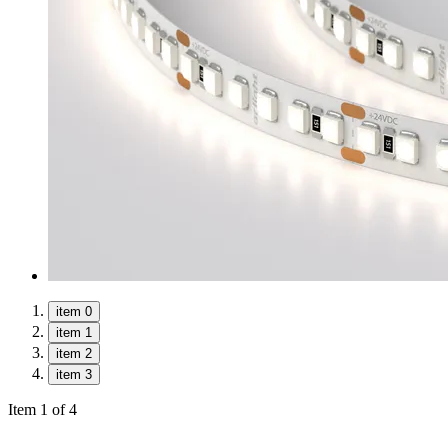
item 0
item 1
item 2
item 3
Item 1 of 4