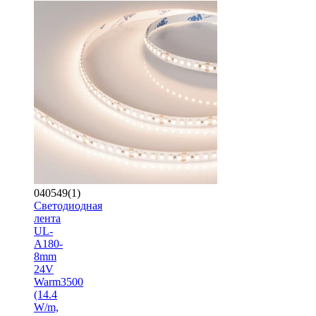
040549(1)
Светодиодная
лента
UL-
A180-
8mm
24V
Warm3500
(14.4
W/m,