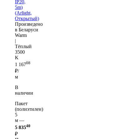
IP20,
5m)
(Arlight,
Открытый)
Произведено
в Беларуси
Warm
|
Тёплый
3500
K
08
1 167
₽/
м
В
наличии
Пакет
(полиэтилен)
5
м —
40
5 835
₽