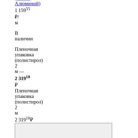
Алюминий)
55
1 159
₽/
м
В
наличии
Пленочная
упаковка
(полистирол)
2
м —
10
2 319
₽
Пленочная
упаковка
(полистирол)
2
м
10
2 319
₽