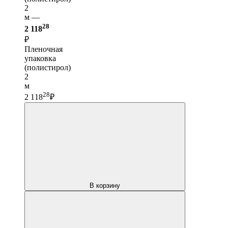
2
м —
28
2 118
₽
Пленочная
упаковка
(полистирол)
2
м
28
2 118
₽
В корзину