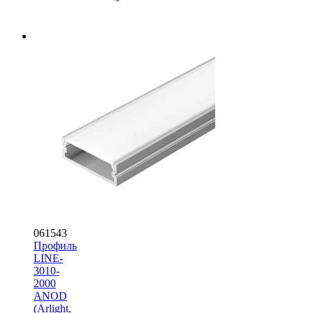
061543
Профиль
LINE-
3010-
2000
ANOD
(Arlight,