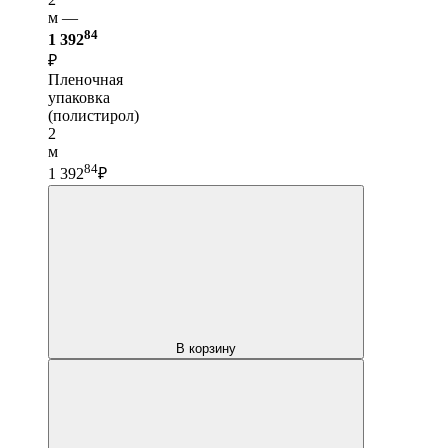
м —
84
1 392
₽
Пленочная
упаковка
(полистирол)
2
м
84
1 392
₽
В корзину