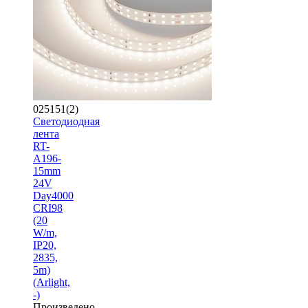
025151(2)
Светодиодная
лента
RT-
A196-
15mm
24V
Day4000
CRI98
(20
W/m,
IP20,
2835,
5m)
(Arlight,
-)
Произведено