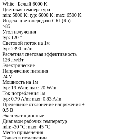
White | Белый 6000 K
Цветовая температура
min: 5800 K; typ: 6000 K; max: 6500 K
Индекс цветопередачи CRI (Ra)
>85
Угол излучения
typ: 120 °
Световой поток на 1м
typ: 2390 lm/m
Расчетная световая эффективность
126 лм/Вт
Электрические
Напряжение питания
24 V
Мощность на 1м
typ: 19 W/m; max: 20 W/m
Ток потребления 1м
typ: 0.79 A/m; max: 0.83 A/m
Предельное отклонение напряжения ±
0.5 В
Эксплуатационные
Диапазон рабочих температур
min: -30 °C; max: 45 °C
Место применения
Только в помещении