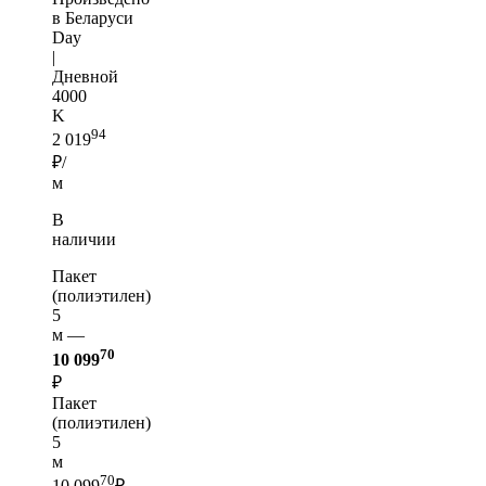
в Беларуси
Day
|
Дневной
4000
K
94
2 019
₽/
м
В
наличии
Пакет
(полиэтилен)
5
м —
70
10 099
₽
Пакет
(полиэтилен)
5
м
70
10 099
₽