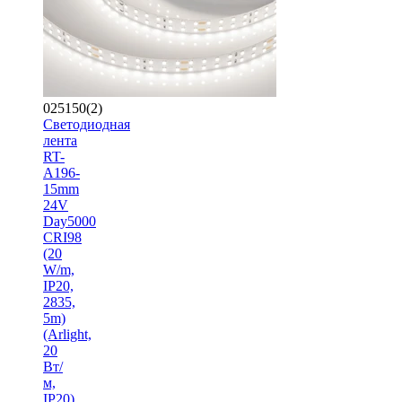
025150(2)
Светодиодная
лента
RT-
A196-
15mm
24V
Day5000
CRI98
(20
W/m,
IP20,
2835,
5m)
(Arlight,
20
Вт/
м,
IP20)