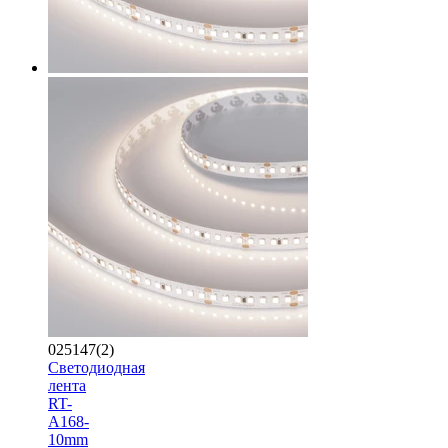
025147(2)
Светодиодная
лента
RT-
A168-
10mm