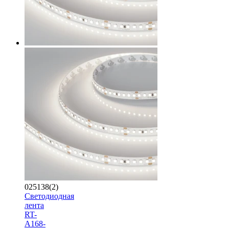
025138(2)
Светодиодная
лента
RT-
A168-