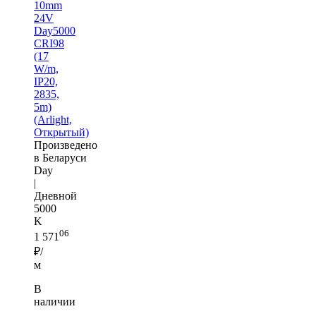
10mm
24V
Day5000
CRI98
(17
W/m,
IP20,
2835,
5m)
(Arlight,
Открытый)
Произведено
в Беларуси
Day
|
Дневной
5000
K
06
1 571
₽/
м
В
наличии