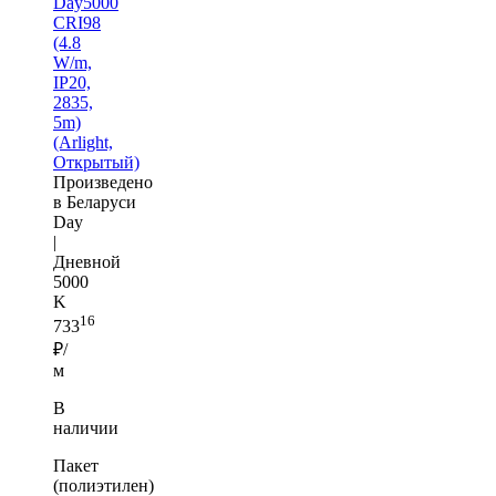
Day5000
CRI98
(4.8
W/m,
IP20,
2835,
5m)
(Arlight,
Открытый)
Произведено
в Беларуси
Day
|
Дневной
5000
K
16
733
₽/
м
В
наличии
Пакет
(полиэтилен)