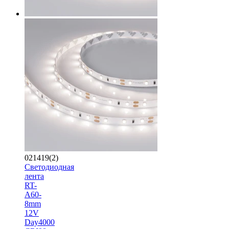
021419(2)
Светодиодная
лента
RT-
A60-
8mm
12V
Day4000