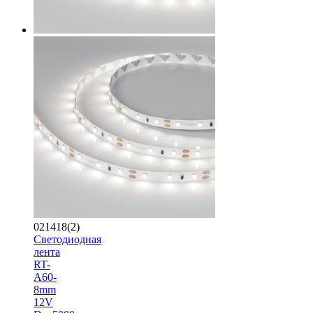
021418(2)
Светодиодная
лента
RT-
A60-
8mm
12V