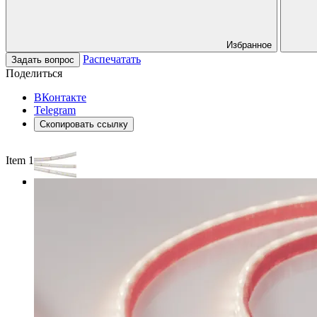
Избранное
Распечатать
Задать вопрос
Поделиться
ВКонтакте
Telegram
Скопировать ссылку
Item 1 of 3