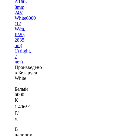
A160-
8mm
24V
White6000
(12
W/m,
IP20,
2835,
5m)
(Arlight,
7
лет)
Произведено
в Беларуси
White
|
Белый
6000
K
25
1 496
₽/
м
В
наличии