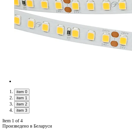
item 0
item 1
item 2
item 3
Item 1 of 4
Произведено в Беларуси