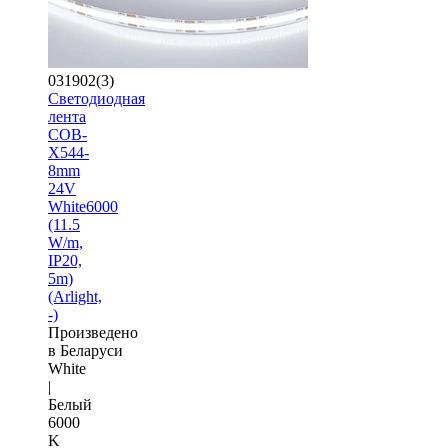
031902(3)
Светодиодная
лента
COB-
X544-
8mm
24V
White6000
(11.5
W/m,
IP20,
5m)
(Arlight,
-)
Произведено
в Беларуси
White
|
Белый
6000
K