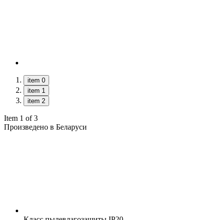
item 0
item 1
item 2
Item 1 of 3
Произведено в Беларуси
Класс пылевлагозащиты
IP20