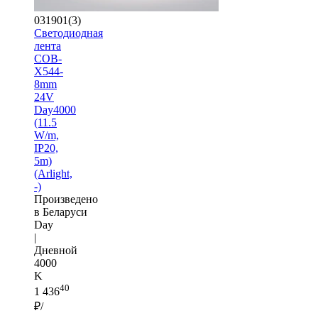
031901(3)
Светодиодная
лента
COB-
X544-
8mm
24V
Day4000
(11.5
W/m,
IP20,
5m)
(Arlight,
-)
Произведено
в Беларуси
Day
|
Дневной
4000
K
40
1 436
₽/