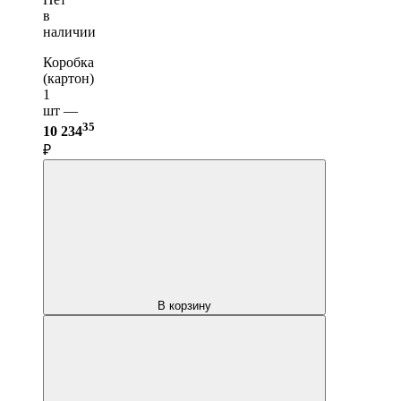
в
наличии
Коробка
(картон)
1
шт —
35
10 234
₽
В корзину