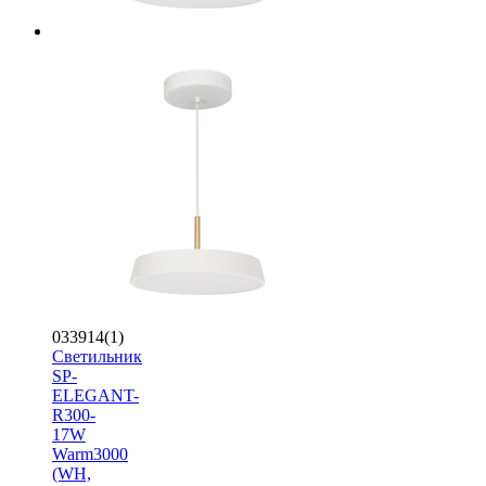
033914(1)
Светильник
SP-
ELEGANT-
R300-
17W
Warm3000
(WH,