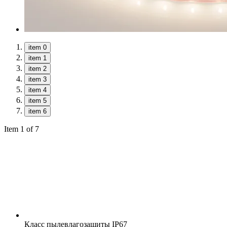
item 0
item 1
item 2
item 3
item 4
item 5
item 6
Item 1 of 7
Класс пылевлагозащиты
IP67