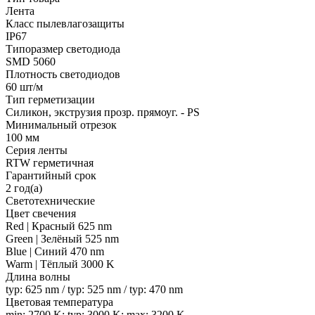
Лента
Класс пылевлагозащиты
IP67
Типоразмер светодиода
SMD 5060
Плотность светодиодов
60 шт/м
Тип герметизации
Силикон, экструзия прозр. прямоуг. - PS
Минимальный отрезок
100 мм
Серия ленты
RTW герметичная
Гарантийный срок
2 год(а)
Светотехнические
Цвет свечения
Red | Красный 625 nm
Green | Зелёный 525 nm
Blue | Синий 470 nm
Warm | Тёплый 3000 K
Длина волны
typ: 625 nm / typ: 525 nm / typ: 470 nm
Цветовая температура
min: 2700 K; typ: 3000 K; max: 3200 K