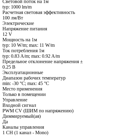
Световой поток на 1м
typ: 1000 lm/m
Расчетная световая эффективность
100 лм/Вт
Электрические
Напряжение питания
12 V
Мощность на 1м
typ: 10 W/m; max: 11 W/m
Ток потребления 1м
typ: 0.83 A/m; max: 0.92 A/m
Предельное отклонение напряжения ±
0.25 В
Эксплуатационные
Диапазон рабочих температур
min: -30 °C; max: 45 °C
Место применения
Только в помещении
Управление
Входной сигнал
PWM СV (ШИМ по напряжению)
Диммируемый(ая)
Да
Каналы управления
1 CH (1 канал - Mono)