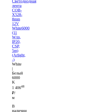
Светодиодная
лента
COB-
X528-
8mm
12V
White6000
(11
W/m,
IP20,
CSP,
5m)
(Arlight,
-)
White
|
Белый
6000
K
48
1 406
₽/
м
В
наличии