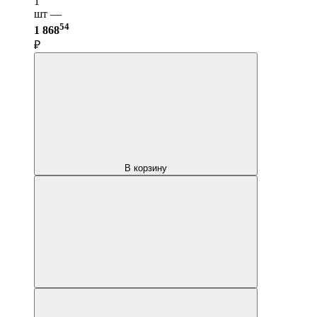
1
шт —
54
1 868
₽
В корзину