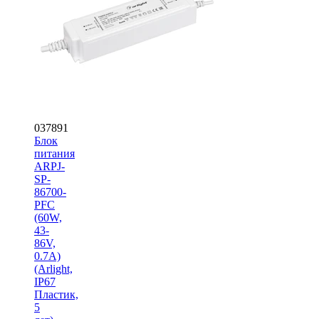
037891
Блок
питания
ARPJ-
SP-
86700-
PFC
(60W,
43-
86V,
0.7A)
(Arlight,
IP67
Пластик,
5