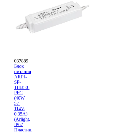
037889
Блок
питания
ARPJ-
SP-
114350-
PFC
(40W,
57-
114V,
0.35A)
(Arlight,
IP67
Пластик,