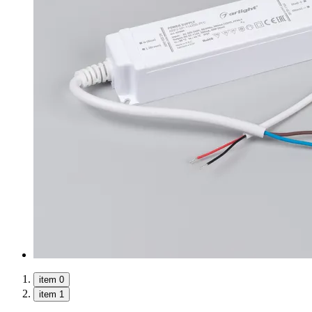
item 0
item 1