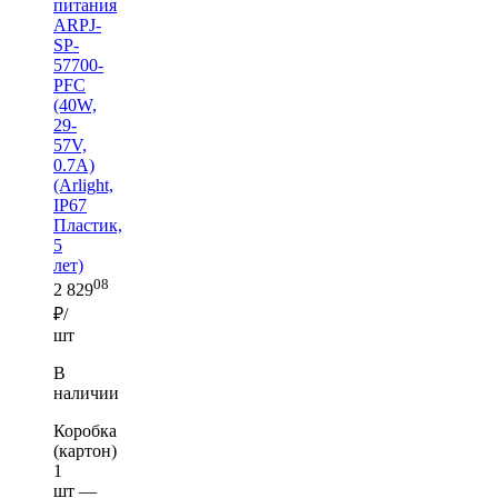
питания
ARPJ-
SP-
57700-
PFC
(40W,
29-
57V,
0.7A)
(Arlight,
IP67
Пластик,
5
лет)
08
2 829
₽/
шт
В
наличии
Коробка
(картон)
1
шт —