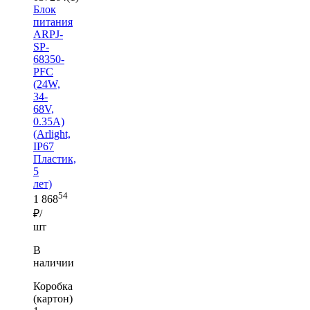
Блок
питания
ARPJ-
SP-
68350-
PFC
(24W,
34-
68V,
0.35A)
(Arlight,
IP67
Пластик,
5
лет)
54
1 868
₽/
шт
В
наличии
Коробка
(картон)