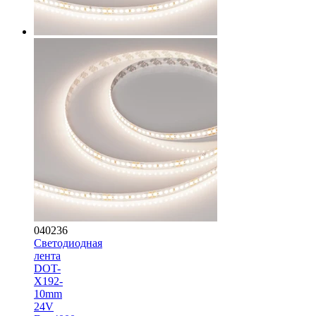
040236
Светодиодная
лента
DOT-
X192-
10mm
24V