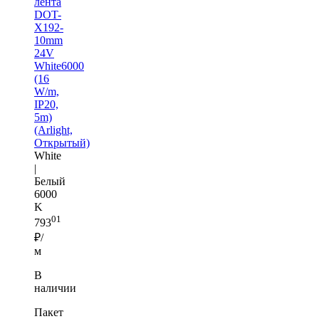
лента
DOT-
X192-
10mm
24V
White6000
(16
W/m,
IP20,
5m)
(Arlight,
Открытый)
White
|
Белый
6000
K
01
793
₽/
м
В
наличии
Пакет