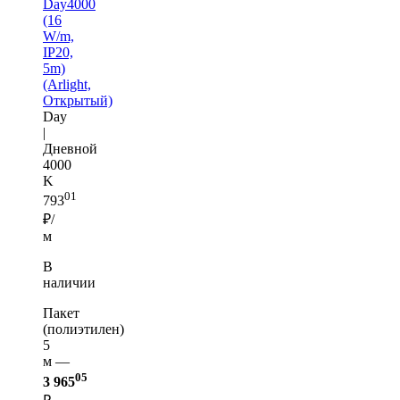
Day4000
(16
W/m,
IP20,
5m)
(Arlight,
Открытый)
Day
|
Дневной
4000
K
01
793
₽/
м
В
наличии
Пакет
(полиэтилен)
5
м —
05
3 965