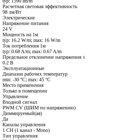
typ: 1590 lm/m
Расчетная световая эффективность
98 лм/Вт
Электрические
Напряжение питания
24 V
Мощность на 1м
typ: 16.2 W/m; max: 16 W/m
Ток потребления 1м
typ: 0.68 A/m; max: 0.67 A/m
Предельное отклонение напряжения ±
0.2 В
Эксплуатационные
Диапазон рабочих температур
min: -30 °C; max: 45 °C
Место применения
Только в помещении
Управление
Входной сигнал
PWM СV (ШИМ по напряжению)
Диммируемый(ая)
Да
Каналы управления
1 CH (1 канал - Mono)
Тип управления