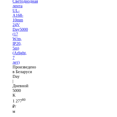
Светодиодная
лента
UL-
A168-
10mm
24V
Day5000
(17
W/m,
IP20,
5m)
(Arlight,
7
лет)
Произведено
в Беларуси
Day
|
Дневной
5000
K
80
1 277
₽/
м