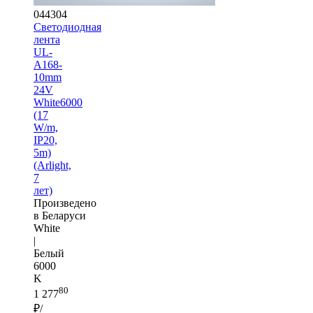
044304
Светодиодная
лента
UL-
A168-
10mm
24V
White6000
(17
W/m,
IP20,
5m)
(Arlight,
7
лет)
Произведено
в Беларуси
White
|
Белый
6000
K
80
1 277
₽/