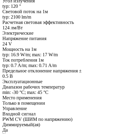
Угол излучения
typ: 120 °
Световой поток на 1м
typ: 2100 lm/m
Расчетная световая эффективность
124 лм/Вт
Электрические
Напряжение питания
24 V
Мощность на 1м
typ: 16.9 W/m; max: 17 W/m
Ток потребления 1м
typ: 0.7 A/m; max: 0.71 A/m
Предельное отклонение напряжения ±
0.5 В
Эксплуатационные
Диапазон рабочих температур
min: -30 °C; max: 45 °C
Место применения
Только в помещении
Управление
Входной сигнал
PWM СV (ШИМ по напряжению)
Диммируемый(ая)
Да