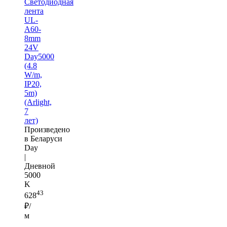
Светодиодная
лента
UL-
A60-
8mm
24V
Day5000
(4.8
W/m,
IP20,
5m)
(Arlight,
7
лет)
Произведено
в Беларуси
Day
|
Дневной
5000
K
43
628
₽/
м