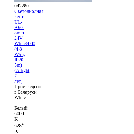
042280
Светодиодная
лента
UL-
A60-
8mm
24V
White6000
(4.8
W/m,
IP20,
5m)
(Arlight,
7
лет)
Произведено
в Беларуси
White
|
Белый
6000
K
43
628
₽/