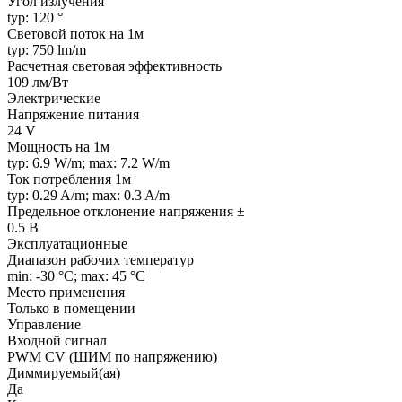
Угол излучения
typ: 120 °
Световой поток на 1м
typ: 750 lm/m
Расчетная световая эффективность
109 лм/Вт
Электрические
Напряжение питания
24 V
Мощность на 1м
typ: 6.9 W/m; max: 7.2 W/m
Ток потребления 1м
typ: 0.29 A/m; max: 0.3 A/m
Предельное отклонение напряжения ±
0.5 В
Эксплуатационные
Диапазон рабочих температур
min: -30 °C; max: 45 °C
Место применения
Только в помещении
Управление
Входной сигнал
PWM СV (ШИМ по напряжению)
Диммируемый(ая)
Да