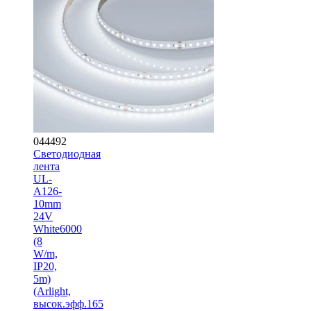
044492
Светодиодная
лента
UL-
A126-
10mm
24V
White6000
(8
W/m,
IP20,
5m)
(Arlight,
высок.эфф.165