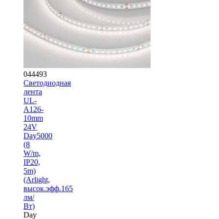
044493
Светодиодная
лента
UL-
A126-
10mm
24V
Day5000
(8
W/m,
IP20,
5m)
(Arlight,
высок.эфф.165
лм/
Вт)
Day