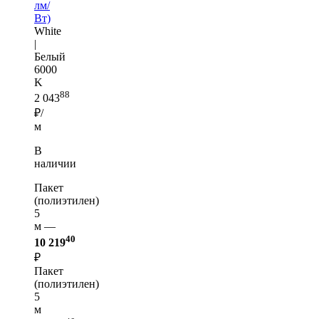
лм/
Вт)
White
|
Белый
6000
K
88
2 043
₽/
м
В
наличии
Пакет
(полиэтилен)
5
м —
40
10 219
₽
Пакет
(полиэтилен)
5
м