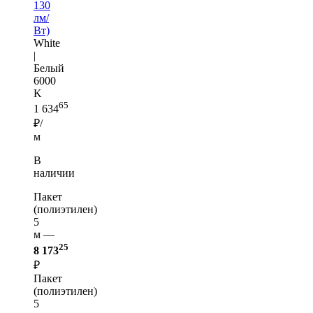
130
лм/
Вт)
White
|
Белый
6000
K
65
1 634
₽/
м
В
наличии
Пакет
(полиэтилен)
5
м —
25
8 173
₽
Пакет
(полиэтилен)
5