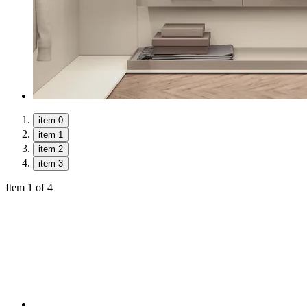
item 0
item 1
item 2
item 3
Item 1 of 4