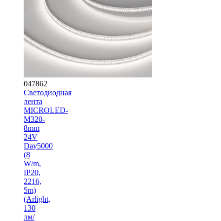
047862
Светодиодная
лента
MICROLED-
M320-
8mm
24V
Day5000
(8
W/m,
IP20,
2216,
5m)
(Arlight,
130
лм/