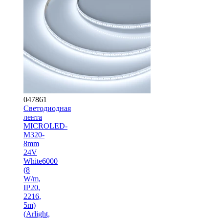
047861
Светодиодная
лента
MICROLED-
M320-
8mm
24V
White6000
(8
W/m,
IP20,
2216,
5m)
(Arlight,