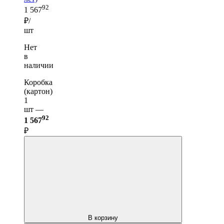
92
1 567
₽/
шт
Нет
в
наличии
Коробка
(картон)
1
шт —
92
1 567
₽
В корзину