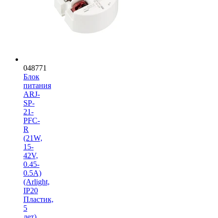
048771
Блок
питания
ARJ-
SP-
21-
PFC-
R
(21W,
15-
42V,
0.45-
0.5A)
(Arlight,
IP20
Пластик,
5
лет)