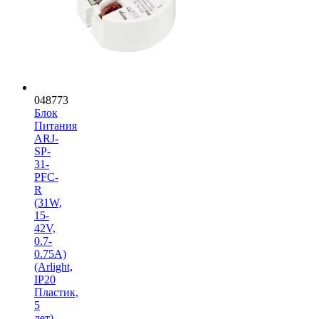
048773
Блок
Питания
ARJ-
SP-
31-
PFC-
R
(31W,
15-
42V,
0.7-
0.75A)
(Arlight,
IP20
Пластик,
5
лет)