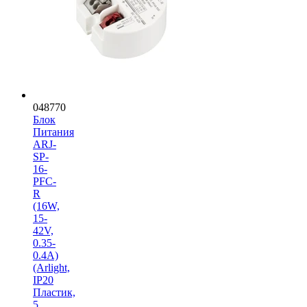
048770
Блок
Питания
ARJ-
SP-
16-
PFC-
R
(16W,
15-
42V,
0.35-
0.4A)
(Arlight,
IP20
Пластик,
5