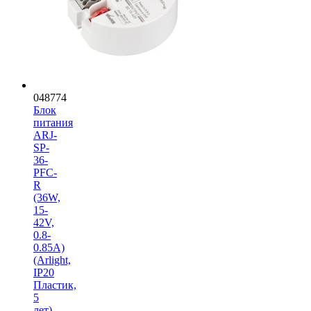
048774
Блок
питания
ARJ-
SP-
36-
PFC-
R
(36W,
15-
42V,
0.8-
0.85A)
(Arlight,
IP20
Пластик,
5
лет)