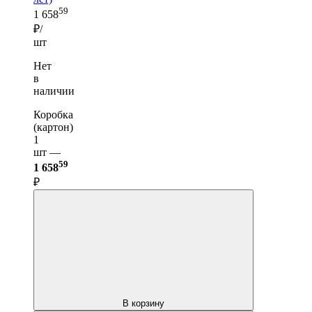
59
1 658
₽/
шт
Нет
в
наличии
Коробка
(картон)
1
шт —
59
1 658
₽
В корзину