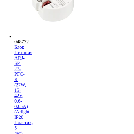
048772
Блок
Питания
ARJ-
SP-
27-
PFC-
R
(27W,
15-
42V,
0.6-
0.65A)
(Arlight,
IP20
Пластик,
5
лет)