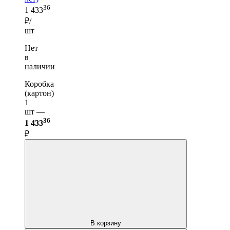
36
1 433
₽/
шт
Нет
в
наличии
Коробка
(картон)
1
шт —
36
1 433
₽
В корзину