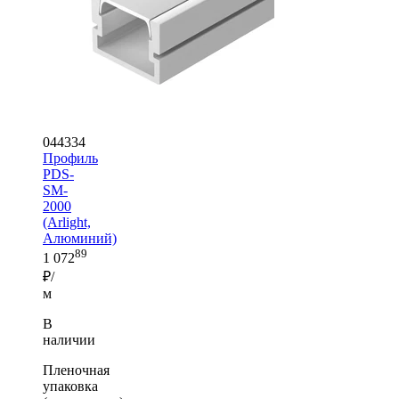
044334
Профиль
PDS-
SM-
2000
(Arlight,
Алюминий)
89
1 072
₽/
м
В
наличии
Пленочная
упаковка