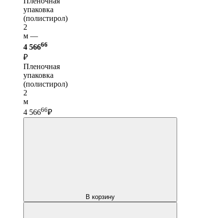
Пленочная
упаковка
(полистирол)
2
м —
66
4 566
₽
Пленочная
упаковка
(полистирол)
2
м
66
4 566
₽
В корзину