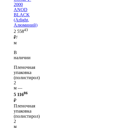
2000
ANOD
BLACK
(Arlight,
Алюминий)
43
2 558
₽/
м
В
наличии
Пленочная
упаковка
(полистирол)
2
м —
86
5 116
₽
Пленочная
упаковка
(полистирол)
2
м