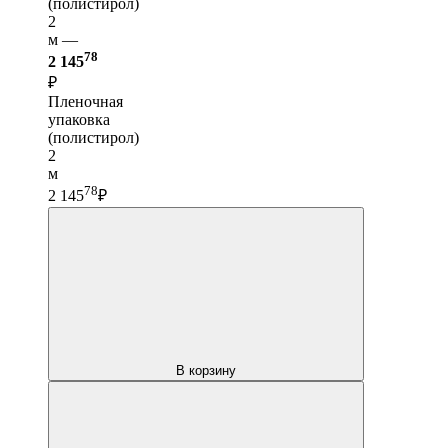
(полистирол)
2
м —
78
2 145
₽
Пленочная
упаковка
(полистирол)
2
м
78
2 145
₽
В корзину