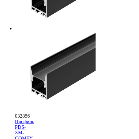
032856
Профиль
PDS-
ZM-
COMFY-