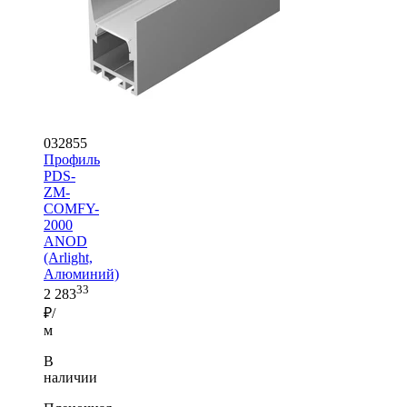
032855
Профиль
PDS-
ZM-
COMFY-
2000
ANOD
(Arlight,
Алюминий)
33
2 283
₽/
м
В
наличии