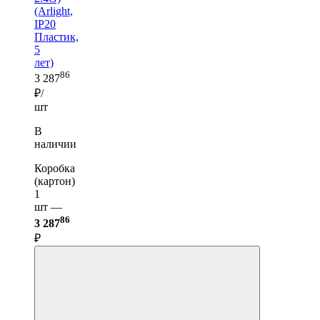
(Arlight,
IP20
Пластик,
5
лет)
86
3 287
₽/
шт
В
наличии
Коробка
(картон)
1
шт —
86
3 287
₽