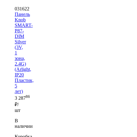
031622
Панель
Knob
SMART-
P87-
DIM
Silver
(3V,
1
зона,
2.4G)
(Arlight,
IP20
Пластик,
5
лет)
86
3 287
₽/
шт
В
наличии
Коробка