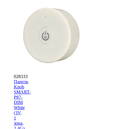
028333
Панель
Knob
SMART-
P87-
DIM
White
(3V,
1
зона,
2.4G)