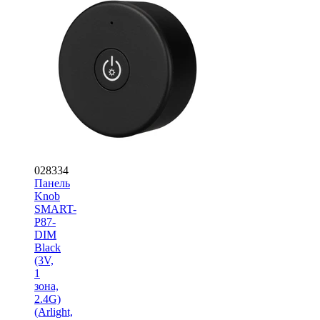
028334
Панель
Knob
SMART-
P87-
DIM
Black
(3V,
1
зона,
2.4G)
(Arlight,