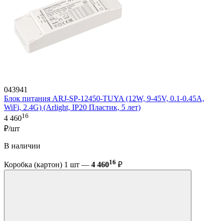
043941
Блок питания ARJ-SP-12450-TUYA (12W, 9-45V, 0.1-0.45A,
WiFi, 2.4G) (Arlight, IP20 Пластик, 5 лет)
16
4 460
₽/шт
В наличии
16
Коробка (картон) 1 шт —
4 460
₽