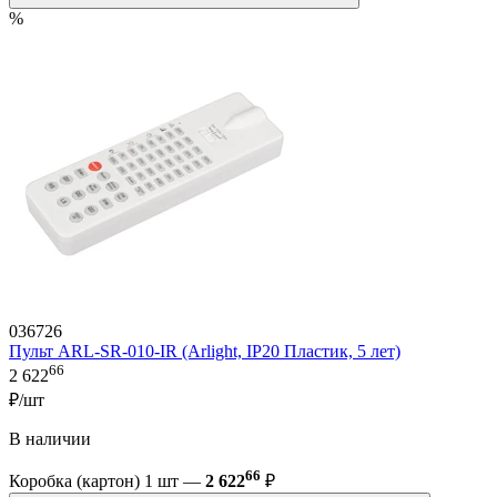
%
036726
Пульт ARL-SR-010-IR (Arlight, IP20 Пластик, 5 лет)
66
2 622
₽/шт
В наличии
66
Коробка (картон) 1 шт —
2 622
₽