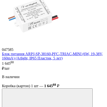
047585
Блок питания ARPJ-SP-38160-PFC-TRIAC-MINI (6W, 19-38V,
160mA) (Arlight, IP65 Пластик, 5 лет)
88
1 645
₽/шт
В наличии
88
Коробка (картон) 1 шт —
1 645
₽