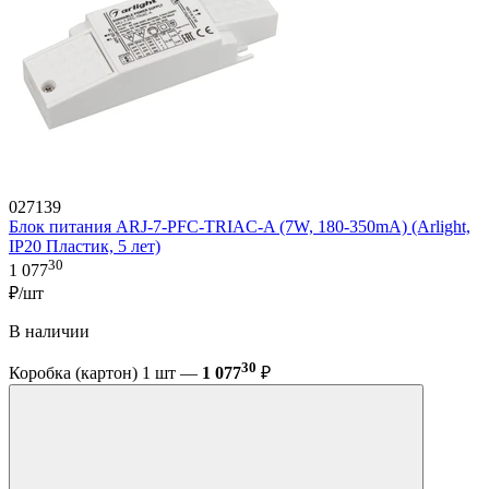
027139
Блок питания ARJ-7-PFC-TRIAC-A (7W, 180-350mA) (Arlight,
IP20 Пластик, 5 лет)
30
1 077
₽/шт
В наличии
30
Коробка (картон) 1 шт —
1 077
₽