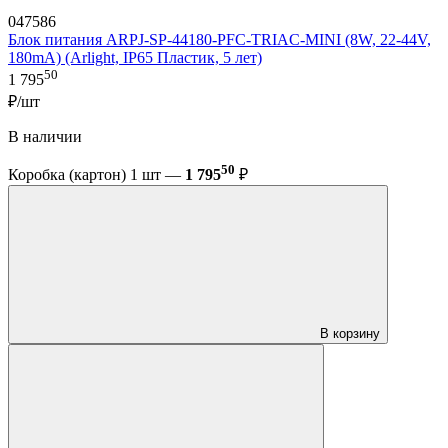
047586
Блок питания ARPJ-SP-44180-PFC-TRIAC-MINI (8W, 22-44V,
180mA) (Arlight, IP65 Пластик, 5 лет)
50
1 795
₽/шт
В наличии
50
Коробка (картон) 1 шт —
1 795
₽
В корзину