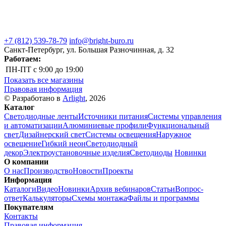
+7 (812) 539-78-79
info@bright-buro.ru
Санкт-Петербург, ул. Большая Разночинная, д. 32
Работаем:
ПН-ПТ
с 9:00 до 19:00
Показать все магазины
Правовая информация
© Разработано в
Arlight
, 2026
Каталог
Светодиодные ленты
Источники питания
Системы управления
и автоматизации
Алюминиевые профили
Функциональный
свет
Дизайнерский свет
Системы освещения
Наружное
освещение
Гибкий неон
Светодиодный
декор
Электроустановочные изделия
Светодиоды
Новинки
О компании
О нас
Производство
Новости
Проекты
Информация
Каталоги
Видео
Новинки
Архив вебинаров
Статьи
Вопрос-
ответ
Калькуляторы
Схемы монтажа
Файлы и программы
Покупателям
Контакты
Правовая информация