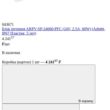
043671
Блок питания ARPV-SP-24060-PFC (24V, 2.5A, 60W) (Arlight,
IP67 Пластик, 5 лет)
57
4 241
₽/шт
В наличии
57
Коробка (картон) 1 шт —
4 241
₽
В корзину