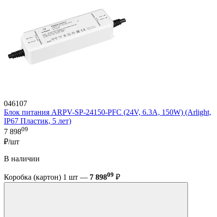
046107
Блок питания ARPV-SP-24150-PFC (24V, 6.3A, 150W) (Arlight,
IP67 Пластик, 5 лет)
09
7 898
₽/шт
В наличии
09
Коробка (картон) 1 шт —
7 898
₽