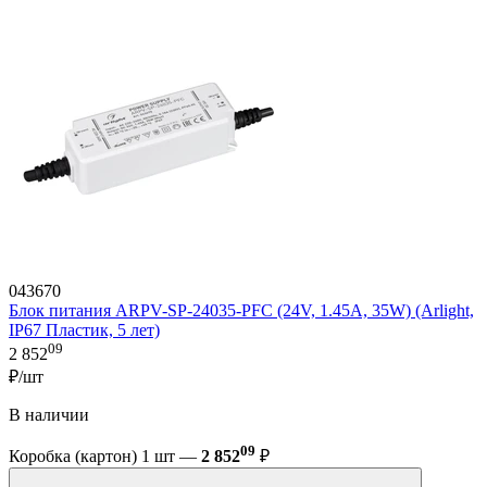
043670
Блок питания ARPV-SP-24035-PFC (24V, 1.45A, 35W) (Arlight,
IP67 Пластик, 5 лет)
09
2 852
₽/шт
В наличии
09
Коробка (картон) 1 шт —
2 852
₽