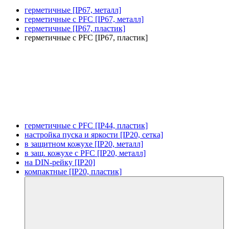
герметичные [IP67, металл]
герметичные с PFC [IP67, металл]
герметичные [IP67, пластик]
герметичные с PFC [IP67, пластик]
герметичные с PFC [IP44, пластик]
настройка пуска и яркости [IP20, сетка]
в защитном кожухе [IP20, металл]
в защ. кожухе с PFC [IP20, металл]
на DIN-рейку [IP20]
компактные [IP20, пластик]