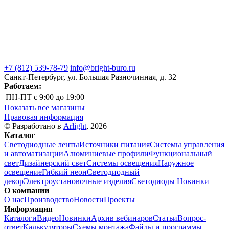
+7 (812) 539-78-79
info@bright-buro.ru
Санкт-Петербург, ул. Большая Разночинная, д. 32
Работаем:
ПН-ПТ
с 9:00 до 19:00
Показать все магазины
Правовая информация
© Разработано в
Arlight
, 2026
Каталог
Светодиодные ленты
Источники питания
Системы управления
и автоматизации
Алюминиевые профили
Функциональный
свет
Дизайнерский свет
Системы освещения
Наружное
освещение
Гибкий неон
Светодиодный
декор
Электроустановочные изделия
Светодиоды
Новинки
О компании
О нас
Производство
Новости
Проекты
Информация
Каталоги
Видео
Новинки
Архив вебинаров
Статьи
Вопрос-
ответ
Калькуляторы
Схемы монтажа
Файлы и программы