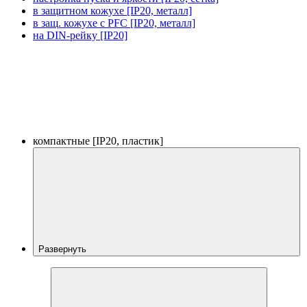
в защитном кожухе [IP20, металл]
в защ. кожухе с PFC [IP20, металл]
на DIN-рейку [IP20]
компактные [IP20, пластик]
Развернуть