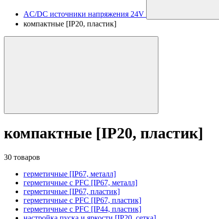
AC/DC источники напряжения 24V
компактные [IP20, пластик]
компактные [IP20, пластик]
30 товаров
герметичные [IP67, металл]
герметичные с PFC [IP67, металл]
герметичные [IP67, пластик]
герметичные с PFC [IP67, пластик]
герметичные с PFC [IP44, пластик]
настройка пуска и яркости [IP20, сетка]