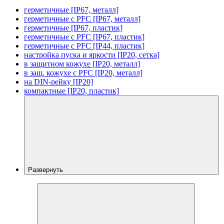
герметичные [IP67, металл]
герметичные с PFC [IP67, металл]
герметичные [IP67, пластик]
герметичные с PFC [IP67, пластик]
герметичные с PFC [IP44, пластик]
настройка пуска и яркости [IP20, сетка]
в защитном кожухе [IP20, металл]
в защ. кожухе с PFC [IP20, металл]
на DIN-рейку [IP20]
компактные [IP20, пластик]
Развернуть