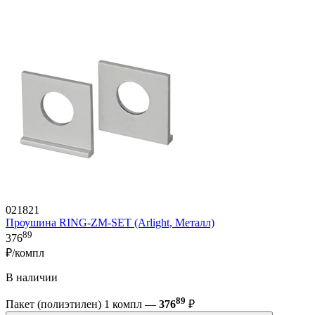
021821
Проушина RING-ZM-SET (Arlight, Металл)
89
376
₽/компл
В наличии
89
Пакет (полиэтилен) 1 компл —
376
₽