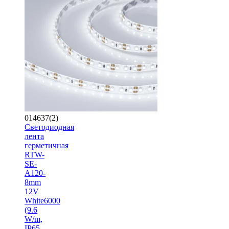
014637(2)
Светодиодная
лента
герметичная
RTW-
SE-
A120-
8mm
12V
White6000
(9.6
W/m,
IP65,