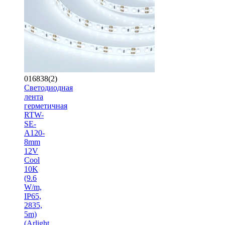
016838(2)
Светодиодная
лента
герметичная
RTW-
SE-
A120-
8mm
12V
Cool
10K
(9.6
W/m,
IP65,
2835,
5m)
(Arlight,