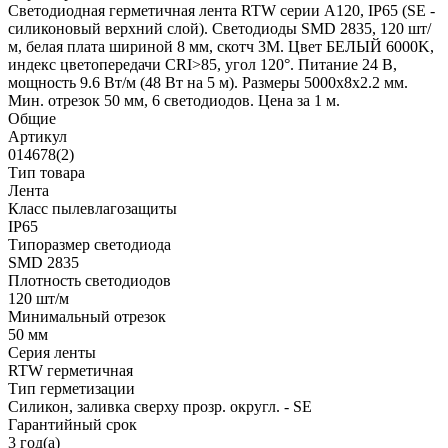
Светодиодная герметичная лента RTW серии A120, IP65 (SE -
силиконовый верхний слой). Светодиоды SMD 2835, 120 шт/
м, белая плата шириной 8 мм, скотч 3M. Цвет БЕЛЫЙ 6000K,
индекс цветопередачи CRI>85, угол 120°. Питание 24 В,
мощность 9.6 Вт/м (48 Вт на 5 м). Размеры 5000x8x2.2 мм.
Мин. отрезок 50 мм, 6 светодиодов. Цена за 1 м.
Общие
Артикул
014678(2)
Тип товара
Лента
Класс пылевлагозащиты
IP65
Типоразмер светодиода
SMD 2835
Плотность светодиодов
120 шт/м
Минимальный отрезок
50 мм
Серия ленты
RTW герметичная
Тип герметизации
Силикон, заливка сверху прозр. округл. - SE
Гарантийный срок
3 год(а)