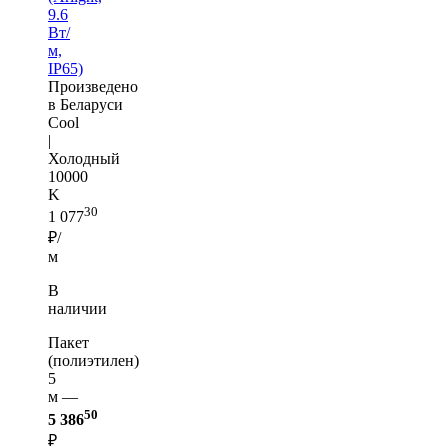
9.6
Вт/
м,
IP65)
Произведено
в Беларуси
Cool
|
Холодный
10000
K
30
1 077
₽/
м
В
наличии
Пакет
(полиэтилен)
5
м —
50
5 386
₽