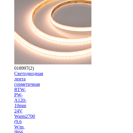
018997(2)
Светодиодная
лента
герметичная
RTW-
PW-
A120-
10mm
24V
Warm2700
(9.6
W/m,
IP66,