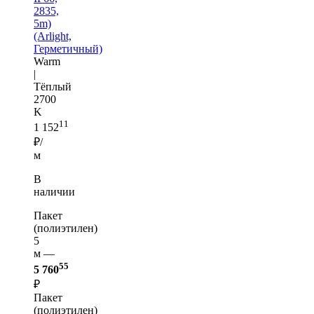
2835,
5m)
(Arlight,
Герметичный)
Warm
|
Тёплый
2700
K
11
1 152
₽/
м
В
наличии
Пакет
(полиэтилен)
5
м —
55
5 760
₽
Пакет
(полиэтилен)