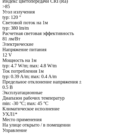
Индекс цветопередачи CRI (Ra)
>85
Угол излучения
typ: 120 °
Световой поток на 1м
typ: 380 lm/m
Расчетная световая эффективность
81 лм/Вт
Электрические
Напряжение питания
12 V
Мощность на 1м
typ: 4.7 W/m; max: 4.8 W/m
Ток потребления 1м
typ: 0.39 A/m; max: 0.4 A/m
Предельное отклонение напряжения ±
0.5 В
Эксплуатационные
Диапазон рабочих температур
min: -30 °C; max: 45 °C
Климатическое исполнение
УХЛ1*
Место применения
На улице открыто / в помещении
Управление