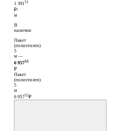
51
1 391
₽/
м
В
наличии
Пакет
(полиэтилен)
5
м —
55
6 957
₽
Пакет
(полиэтилен)
5
м
55
6 957
₽