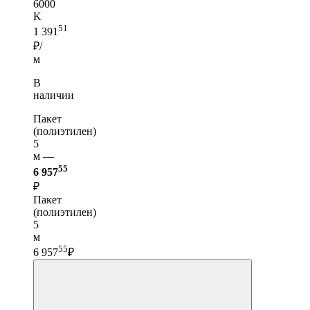
6000
K
51
1 391
₽/
м
В
наличии
Пакет
(полиэтилен)
5
м —
55
6 957
₽
Пакет
(полиэтилен)
5
м
55
6 957
₽