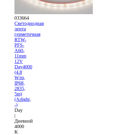
033664
Светодиодная
лента
герметичная
RTW-
PFS-
A60-
11mm
12V
Day4000
(4.8
W/m,
IP68,
2835,
5m)
(Arlight,
-)
Day
|
Дневной
4000
K