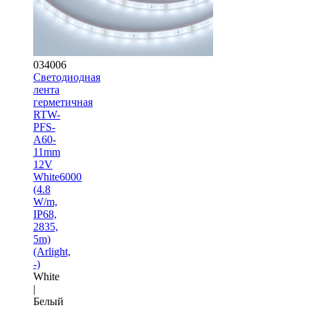
034006
Светодиодная
лента
герметичная
RTW-
PFS-
A60-
11mm
12V
White6000
(4.8
W/m,
IP68,
2835,
5m)
(Arlight,
-)
White
|
Белый